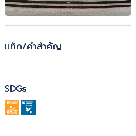
แท็ก/คำสำคัญ
SDGs