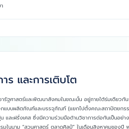
มา
การ และการเติบโต
ารัฐศาสตร์และพัฒนาสังคมในขณะนั้น อยู่ภายใต้ร่มเดียวกัน
รออกแบบผลิตภัณฑ์และบรรจุภัณฑ์ (แยกไปตั้งคณะสถาปัตยกร
 และฝรั่งเศส ซึ่งมีความร่วมมือด้านวิชาการต่อกันเป็นอย่างด
รรมในนาม “สวนศาสตร์ ตลาดศิลป์” ในเดือนสิงหาคมของปี 