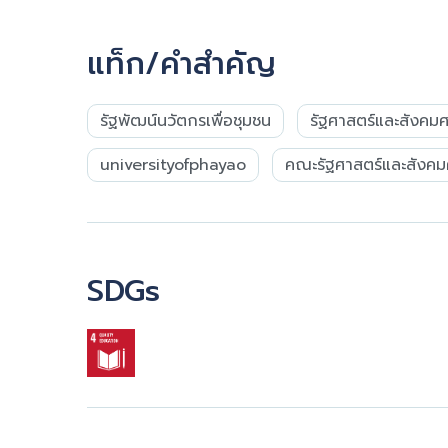
แท็ก/คำสำคัญ
รัฐพัฒน์นวัตกรเพื่อชุมชน
รัฐศาสตร์และสังคมศาส
universityofphayao
คณะรัฐศาสตร์และสังคม
SDGs