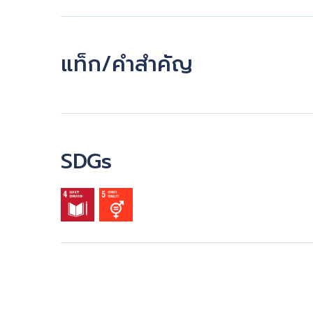
แท็ก/คำสำคัญ
SDGs