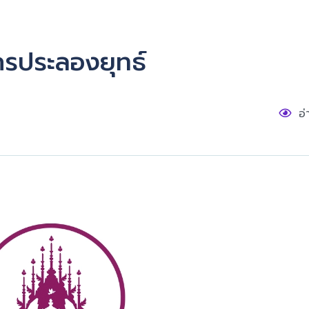
กรประลองยุทธ์
อ