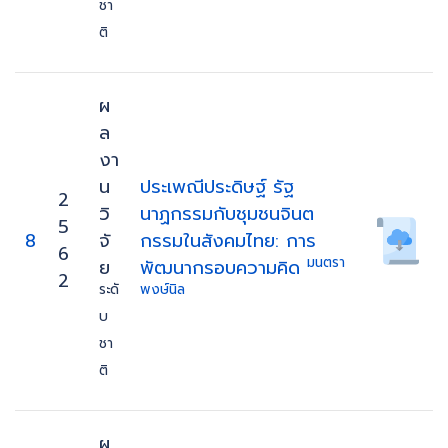
ชา
ติ
ผ
ล
งา
น
ประเพณีประดิษฐ์ รัฐ
2
วิ
นาฏกรรมกับชุมชนจินต
5
8
จั
กรรมในสังคมไทย: การ
6
มนตรา
ย
พัฒนากรอบความคิด
2
ระดั
พงษ์นิล
บ
ชา
ติ
ผ