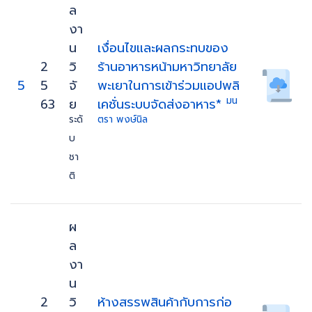
ล
งา
น
เงื่อนไขและผลกระทบของ
2
วิ
ร้านอาหารหน้ามหาวิทยาลัย
5
5
จั
พะเยาในการเข้าร่วมแอปพลิ
มน
63
ย
เคชั่นระบบจัดส่งอาหาร*
ระดั
ตรา พงษ์นิล
บ
ชา
ติ
ผ
ล
งา
น
2
วิ
ห้างสรรพสินค้ากับการก่อ