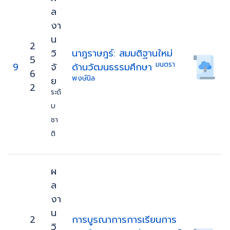
ล
งา
น
2
วิ
นาฎราษฎร์: สมมติฐานใหม่
5
มนตรา
9
จั
ด้านวัฒนธรรมศึกษา
6
พงษ์นิล
ย
2
ระดั
บ
ชา
ติ
ผ
ล
งา
น
2
การบูรณาการการเรียนการ
วิ