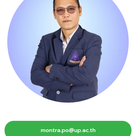
montra.po@up.ac.th