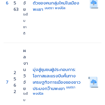
6
5
จั
ตัวของคนกลุ่มใหม่ในเมือง
มนตรา พงษ์นิล
63
ย
พะเยา
ระดั
บ
ชา
ติ
ผ
ล
งา
น
มุ่งสู่ชุมชนผู้ประกอบการ:
2
วิ
โอกาสและแรงบีบคั้นทาง
5
7
จั
เศรษฐกิจการเมืองของชาว
6
มนตรา
ย
ประมงกว๊านพะเยา
2
ระดั
พงษ์นิล
บ