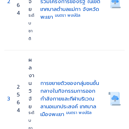
2
จั
ร่วมโครงการของรัฐ ในเขต
6
ย
เทศบาลตำบลแม่กา จังหวัด
4
ระดั
มนตรา พงษ์นิล
พะเยา
บ
ชา
ติ
ผ
ล
งา
น
การขยายตัวของกลุ่มชนชั้น
2
วิ
กลางในกิจกรรมการออก
5
3
จั
กำลังกายและกีฬาบริเวณ
6
ย
ลานอเนกประสงค์ เทศบาล
4
ระดั
มนตรา พงษ์นิล
เมืองพะเยา
บ
ชา