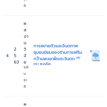
ติ
ผ
ล
งา
น
การขยายตัวและจินตภาพ
2
วิ
ชุมชนนิยมของร้านกาแฟริม
4
5
จั
มน
กว๊านพะเยาฝั่งตะวันตก
63
ย
ตรา พงษ์นิล
ระดั
บ
ชา
ติ
ผ