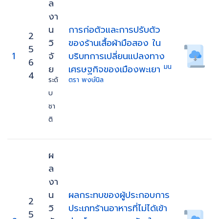
ล
งา
น
การก่อตัวและการปรับตัว
2
วิ
ของร้านเสื้อผ้ามือสอง ใน
5
1
จั
บริบทการเปลี่ยนแปลงทาง
6
มน
ย
เศรษฐกิจของเมืองพะเยา
4
ระดั
ตรา พงษ์นิล
บ
ชา
ติ
ผ
ล
งา
น
ผลกระทบของผู้ประกอบการ
2
วิ
ประเภทร้านอาหารที่ไม่ได้เข้า
5