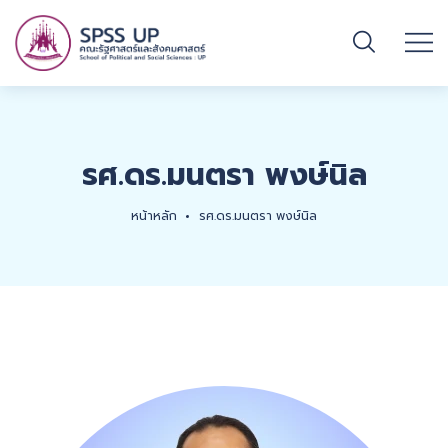
รศ.ดร.มนตรา พงษ์นิล
หน้าหลัก
รศ.ดร.มนตรา พงษ์นิล