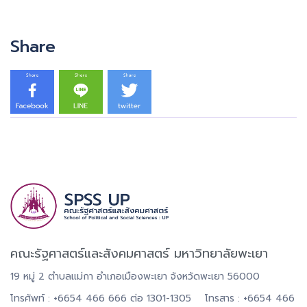
Share
คณะรัฐศาสตร์และสังคมศาสตร์ มหาวิทยาลัยพะเยา
19 หมู่ 2 ตำบลแม่กา อำเภอเมืองพะเยา จังหวัดพะเยา 56000
โทรศัพท์ : +6654 466 666 ต่อ 1301-1305 โทรสาร : +6654 466