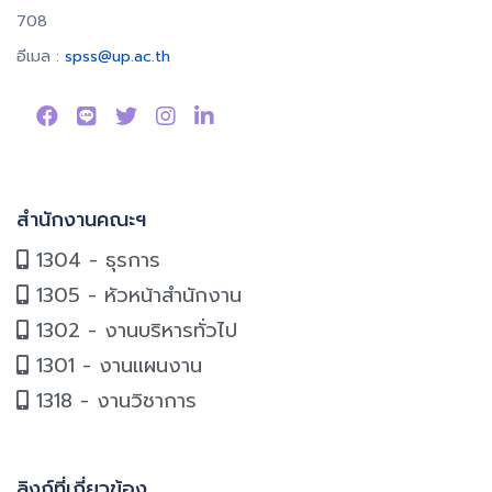
708
อีเมล :
spss@up.ac.th
สำนักงานคณะฯ
1304 - ธุรการ
1305 - หัวหน้าสำนักงาน
1302 - งานบริหารทั่วไป
1301 - งานแผนงาน
1318 - งานวิชาการ
ลิงก์ที่เกี่ยวข้อง