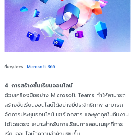
ที่มารูปภาพ :
Microsoft 365
4. การสร้างชั้นเรียนออนไลน์
ด้วยเครื่องมืออย่าง Microsoft Teams ทำให้สามารถ
สร้างชั้นเรียนออนไลน์ได้อย่างมีประสิทธิภาพ สามารถ
จัดการประชุมออนไลน์ แชร์เอกสาร และพูดคุยในทีมงาน
ได้โดยตรง เหมาะสำหรับการเรียนการสอนในยุคที่การ
เรียนออนไลน์มีความสำคัญเพิ่มขึ้น