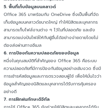
5. พื้นที่เก็บข้อมูลบนคลาวด์
Office 365 มาพร้อมกับ OneDrive ซึ่งเป็นพื้นที่จัด
เก็บข้อมูลบนคลาวด์ขนาดใหญ่ ทำให้นิสิตและบุคลากร
สามารถเก็บไฟล์งานต่าง ๆ ไว้ในที่ปลอดภัย และยัง
สามารถแบ่งปันไฟล์ให้กับผู้อื่นได้อย่างง่ายดายโดยไม่
ต้องส่งผ่านทางอีเมล
6. การป้องกันความปลอดภัยของข้อมูล
หนึ่งในคุณสมบัติที่สำคัญของ Office 365 คือระบบ
ความปลอดภัยที่มีการป้องกันข้อมูลอย่างเข้มงวด ซึ่งมี
การเข้ารหัสข้อมูลและการตรวจสอบผู้ใช้ เพื่อให้มั่นใจว่า
ข้อมูลสำคัญของนิสิตและบุคลากรได้รับการคุ้มครอง
อย่างดี
7. การฝึกฝนทักษะดิจิทัล
การใช้ Office 365 ยังช่วยให้นิสิตและบุคลากรได้รับ