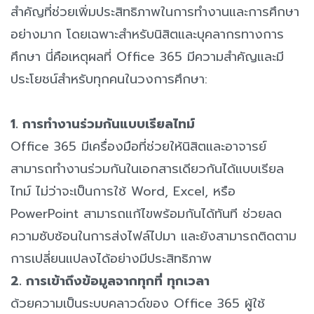
สำคัญที่ช่วยเพิ่มประสิทธิภาพในการทำงานและการศึกษา
อย่างมาก โดยเฉพาะสำหรับนิสิตและบุคลากรทางการ
ศึกษา นี่คือเหตุผลที่ Office 365 มีความสำคัญและมี
ประโยชน์สำหรับทุกคนในวงการศึกษา:
1. การทำงานร่วมกันแบบเรียลไทม์
Office 365 มีเครื่องมือที่ช่วยให้นิสิตและอาจารย์
สามารถทำงานร่วมกันในเอกสารเดียวกันได้แบบเรียล
ไทม์ ไม่ว่าจะเป็นการใช้ Word, Excel, หรือ
PowerPoint สามารถแก้ไขพร้อมกันได้ทันที ช่วยลด
ความซับซ้อนในการส่งไฟล์ไปมา และยังสามารถติดตาม
การเปลี่ยนแปลงได้อย่างมีประสิทธิภาพ
2. การเข้าถึงข้อมูลจากทุกที่ ทุกเวลา
ด้วยความเป็นระบบคลาวด์ของ Office 365 ผู้ใช้