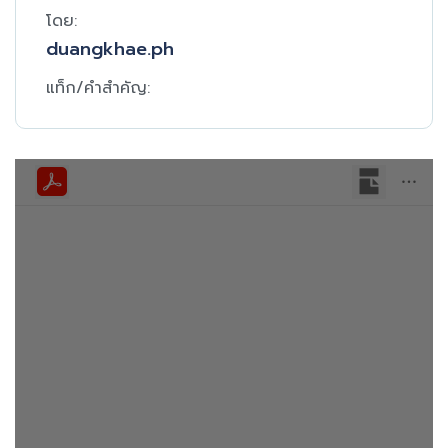
โดย:
duangkhae.ph
แท็ก/คำสำคัญ: