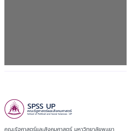
คณะรัฐศาสตร์และสังคมศาสตร์ มหาวิทยาลัยพะเยา