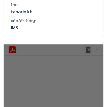
โดย:
tanarin.kh
แท็ก/คำสำคัญ:
IMS